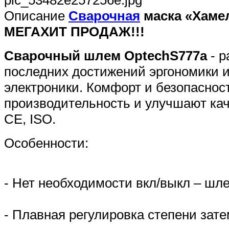
pic_53482e257256e.jpg
Описание
Сварочная
маска «Хамел
МЕГА
ХИТ ПРОДАЖ!!!
Сварочный шлем OptechS777a
- р
последних достижений эргономики 
электроники. Комфорт и безопаснос
производительность и улучшают кач
СЕ, ISO.
Особенности:
- Нет необходимости вкл/выкл – шле
- Плавная регулировка степени зате