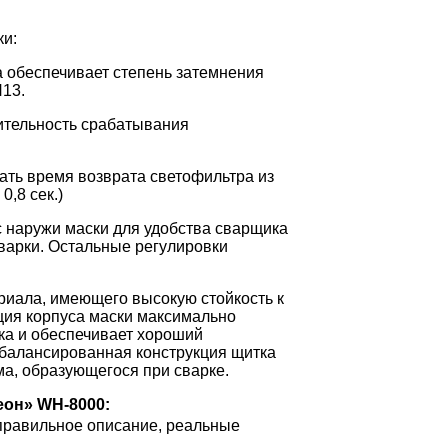
ки:
а обеспечивает степень затемнения
N13.
вительность срабатывания
ать время возврата светофильтра из
0,8 сек.)
с наружи маски для удобства сварщика
варки. Остальные регулировки
риала, имеющего высокую стойкость к
ция корпуса маски максимально
ка и обеспечивает хороший
балансированная конструкция щитка
а, образующегося при сварке.
еон» WH-8000:
 правильное описание, реальные