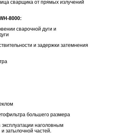
лица сварщика от прямых излучений
WH-8000:
овении сварочной дуги и
дуги
ствительности и задержки затемнения
тра
еклом
ветофильтра большего размера
 эксплуатации наголовным
 и затылочной частей.