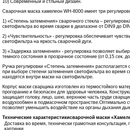
10) Современный и стльный дизайн.
Сварочная маска хамелеон WH-8000 имеет три регулиров
1) «Степень затемнения» сварочного стекла – регулировк
светофильтра во время сварки в диапазоне от DIN9 до DI
2) «Чувствительность» - регулировка обеспечивает чувст
светофильтра на яркость сварочной дуги.
3) «Задержка затемнения» - регулировка позволяет выбир
темного состояния в прозрачное состояние (от 0,15 сек. до 
Ручка регулировки «Степень затемнения» располагается 
при выборе степени затемнения светофильтра во время с
находятся внутри маски на светофильтре.
Корпус маски сварщика изготовлен из термостойкого мате
прогоранию и безопасен для здоровья человека. Конструк
защищает голову, лицо, шею, верхнюю часть груди сварщи
воздухообмен в подмасочном пространстве.Оптимально с
позволяет уменьшить воздействие на органы дыхания дым
Технические характеристики
сварочной маски «Хамел
Доставка во время, технически грамотная консультация,
картинки