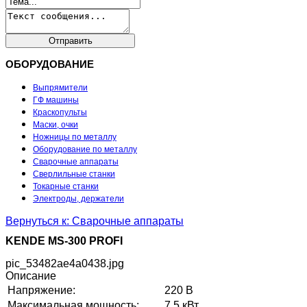
ОБОРУДОВАНИЕ
Выпрямители
ГФ машины
Краскопульты
Маски, очки
Ножницы по металлу
Оборудование по металлу
Сварочные аппараты
Сверлильные станки
Токарные станки
Электроды, держатели
Вернуться к: Сварочные аппараты
KENDE MS-300 PROFI
pic_53482ae4a0438.jpg
Описание
Напряжение:
220 В
Максимальная мощность:
7.5 кВт