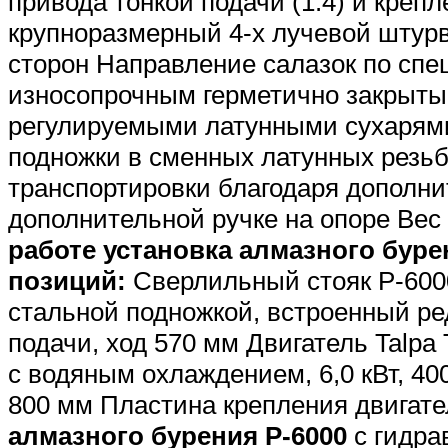
привода тонкой подачи (1:4) и крепл
крупноразмерный 4-х лучевой штурв
сторон Направление салазок по сп
износопрочным герметично закрыты
регулируемыми латунными сухарям
подножки в сменных латунных резьб
транспортировки благодаря дополн
дополнительной ручке на опоре Вес 
работе установка алмазного бурен
позиций:
Сверлильный стояк P-600
стальной подножкой, встроенный ре
подачи, ход 570 мм Двигатель Talpa
с водяным охлаждением, 6,0 кВт, 40
800 мм Пластина крепления двигат
алмазного бурения P-6000
с гидра